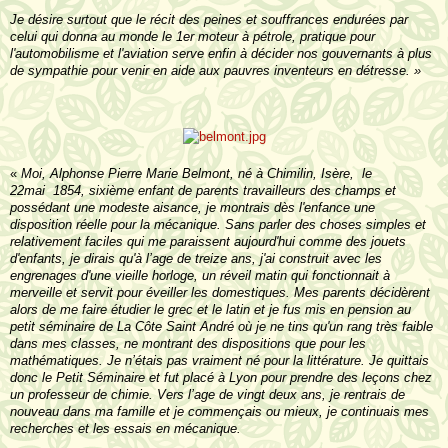
Je désire surtout que le récit des peines et souffrances endurées par
celui qui donna au monde le 1er moteur à pétrole, pratique pour
l'automobilisme et l'aviation serve enfin à décider nos gouvernants à plus
de sympathie pour venir en aide aux pauvres inventeurs en détresse. »
«
Moi, Alphonse Pierre Marie Belmont, né à Chimilin, Isère, le
22mai 1854, sixième enfant de parents travailleurs des champs et
possédant une modeste aisance, je montrais dès l'enfance une
disposition réelle pour la mécanique. Sans parler des choses simples et
relativement faciles qui me paraissent aujourd'hui comme des jouets
d'enfants, je dirais qu'à l’age de treize ans, j'ai construit avec les
engrenages d'une vieille horloge, un réveil matin qui fonctionnait à
merveille et servit pour éveiller les domestiques. Mes parents décidèrent
alors de me faire étudier le grec et le latin et je fus mis en pension au
petit séminaire de
La Côte
Saint
André où je ne tins qu'un rang très faible
dans mes classes, ne montrant des dispositions que pour les
mathématiques. Je n’étais pas vraiment né pour la littérature. Je quittais
donc le Petit Séminaire et fut placé à Lyon pour prendre des leçons chez
un professeur de chimie. Vers l’age de vingt deux ans, je rentrais de
nouveau dans ma famille et je com­mençais ou mieux, je continuais mes
recherches et les essais en mécanique.