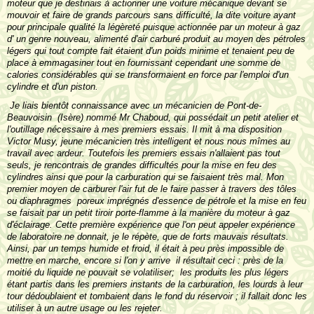
moteur que je destinais à actionner une voiture mécanique devant se
mouvoir et faire de grands parcours sans difficulté, la dite voiture ayant
pour principale qualité la légèreté puisque actionnée par un moteur à gaz
d' un genre nouveau, alimenté d'air carburé produit au moyen des pétroles
légers qui tout compte fait étaient d'un poids minime et tenaient peu de
place à emmagasiner tout en fournissant cependant une somme de
calories considérables qui se transformaient en force par l'emploi d'un
cylindre et d'un piston.
Je liais bientôt connaissance avec un mécanicien de Pont-de-
Beauvoisin (Isère) nommé Mr Chaboud, qui possédait un petit atelier et
l'outillage nécessaire à mes premiers essais. Il mit à ma disposition
Victor Musy, jeune mécanicien très intelligent et nous nous mîmes au
travail avec ardeur. Toutefois les premiers essais n'allaient pas tout
seuls, je rencontrais de grandes difficultés pour la mise en feu des
cylindres ainsi que pour la carburation qui se faisaient très mal. Mon
premier moyen de carburer l'air fut de le faire passer à travers des tôles
ou diaphragmes poreux imprégnés d'essence de pétrole et la mise en feu
se faisait par un petit tiroir porte-flamme à la manière du moteur à gaz
d'éclairage. Cette première expérience que l'on peut appeler expérience
de laboratoire ne don­nait, je le répète, que de forts mauvais résultats.
Ainsi, par un temps humide et froid, il était à peu près impossible de
mettre en marche, encore si l'on y arrive il résultait ceci : près de la
moitié du liquide ne pouvait se volatiliser; les produits les plus légers
étant partis dans les premiers instants de la carburation, les lourds à leur
tour dédoublaient et tombaient dans le fond du réservoir ; il fallait donc les
utiliser à un autre usage ou les rejeter.