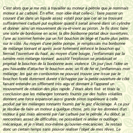
C'est alors que je me mis à travailler au moteur à pétrole que je nommais
moteur à air carburé. En effet, mon idée était celle-ci : faire passer un
courant d’air dans un liquide assez volatil pour que cet air se trouvant
suffisamment carburé put exploser quand il serait amené dans un cylindre
et donner ainsi un mouvement de va-et-vient au piston. Je fis donc faire
une sorte de bonbonne en acier, la dite bonbonne portait deux ouvertures,
l’une au sommet fermée par un fort bouchon de liège et l’autre plus petite,
sur le côté. Au moyen d’une petite pompe, je remplissais ma bonbonne
de mélange tonnant et après avoir fortement enfoncé le bouchon qui
fermait l’ouverture du haut, au moyen d’une bougie, j’enflammais par la
lumière mon mélange tonnant; aussitôt l’explosion se produisait et
projetait le bouchon de la bonbonne avec violence. Un jour j’eus l’idée un
peu hasardée d’attacher le bouchon avec un fil de fer et j’enflammais mon
mélange; les gaz en combustion ne pouvant trouver une issue par le
bouchon ficelé durement durent s’échapper par la petite ouverture de côté
faisant entendre un sifflement très aigu et donnant à l’appareil un
mouvement de rotation des plus rapide. J’étais alors fixé et tirais la
conclusion que les mélanges tonnants fournis par des huiles volatiles
donnent une force expansion aussi grande sinon supérieure à celle
produit par les mélanges tonnants fournis par le gaz d’éclairage. A ce jour
je résolue de faire un moteur à quelque chose, pris sur les données d’un
moteur à gaz mais alimenté par l’air carburé par le pétrole. Au début, je
rencontrais assez de difficultés, ne possédant ni atelier ni outillage
mécanique, et je n’étais moi-même qu’ouvrier–mécanicien. Je restais
donc un certain temps sans pouvoir réaliser l’objet de mes rêves. Le